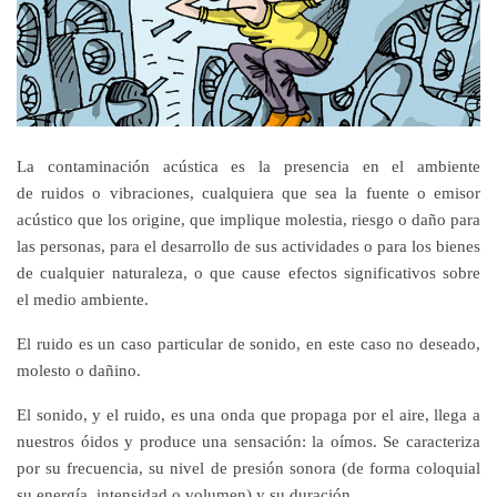
La
contaminación acústica
es la presencia en el ambiente
de
ruidos
o
vibraciones
, cualquiera que sea la fuente o emisor
acústico que los origine, que implique
molestia
,
riesgo
o
daño
para
las
personas
, para el desarrollo de sus
actividades
o para los bienes
de cualquier naturaleza, o que cause efectos significativos sobre
el
medio ambiente
.
El ruido es un caso particular de
sonido
, en este caso
no deseado,
molesto o dañino
.
El sonido, y el ruido, es una
onda
que propaga por el aire, llega a
nuestros óidos y produce una
sensación
: la
oímos
. Se caracteriza
por su
frecuencia
, su nivel de
presión sonora
(de forma coloquial
su
energía, intensidad o volumen
) y su
duración
.