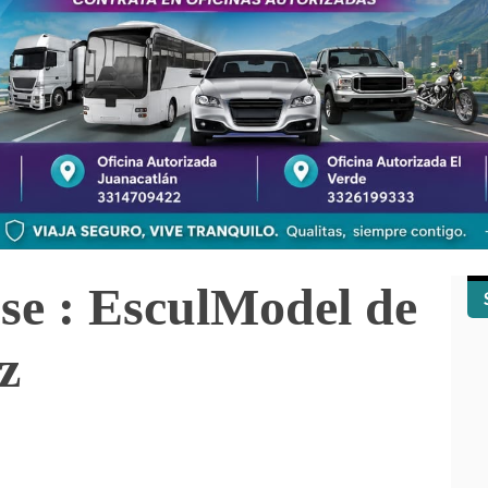
nse : EsculModel de
z