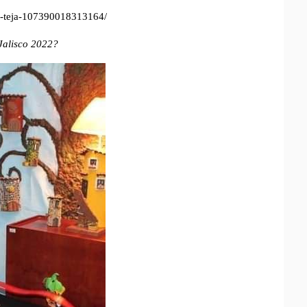
-teja-107390018313164/
alisco 2022?