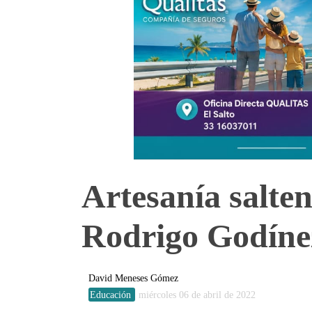
Artesanía salte
Rodrigo Godíne
David Meneses Gómez
Educación
miércoles 06 de abril de 2022