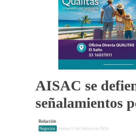
AISAC se defie
señalamientos p
Redacción
Negocios
martes 11 de febrero de 2020