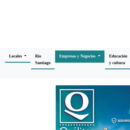
Locales
Río
Empresas y Negocios
Educación
Santiago
y cultura