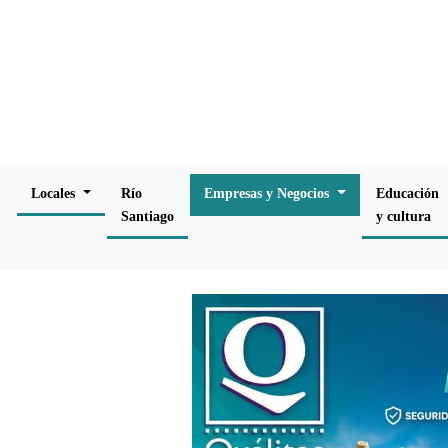
Locales
Río
Empresas y Negocios
Educación
Santiago
y cultura