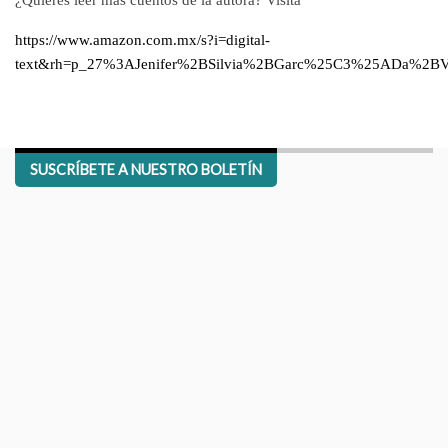
https://www.amazon.com.mx/s?i=digital-
text&rh=p_27%3AJenifer%2BSilvia%2BGarc%25C3%25ADa%2BV%
SUSCRÍBETE A NUESTRO BOLETÍN