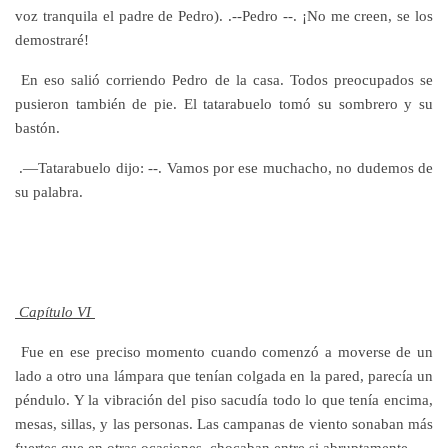
voz tranquila el padre de Pedro). .--Pedro --. ¡No me creen, se los
demostraré!
En eso salió corriendo Pedro de la casa. Todos preocupados se
pusieron también de pie. El tatarabuelo tomó su sombrero y su
bastón.
.—Tatarabuelo dijo: --. Vamos por ese muchacho, no dudemos de
su palabra.
Capítulo VI
Fue en ese preciso momento cuando comenzó a moverse de un
lado a otro una lámpara que tenían colgada en la pared, parecía un
péndulo. Y la vibración del piso sacudía todo lo que tenía encima,
mesas, sillas, y las personas. Las campanas de viento sonaban más
fuertes que en otras ocasiones, chocaban entre si abruptamente.