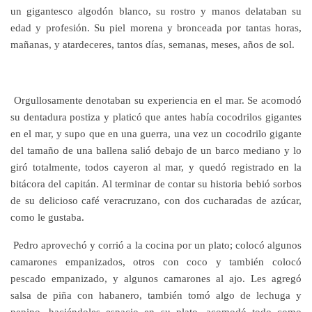
un gigantesco algodón blanco, su rostro y manos delataban su
edad y profesión. Su piel morena y bronceada por tantas horas,
mañanas, y atardeceres, tantos días, semanas, meses, años de sol.
Orgullosamente denotaban su experiencia en el mar. Se acomodó
su dentadura postiza y platicó que antes había cocodrilos gigantes
en el mar, y supo que en una guerra, una vez un cocodrilo gigante
del tamaño de una ballena salió debajo de un barco mediano y lo
giró totalmente, todos cayeron al mar, y quedó registrado en la
bitácora del capitán. Al terminar de contar su historia bebió sorbos
de su delicioso café veracruzano, con dos cucharadas de azúcar,
como le gustaba.
Pedro aprovechó y corrió a la cocina por un plato; colocó algunos
camarones empanizados, otros con coco y también colocó
pescado empanizado, y algunos camarones al ajo. Les agregó
salsa de piña con habanero, también tomó algo de lechuga y
pepino, haciéndoles espacio en su plato, acomodó todo como