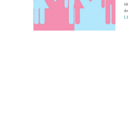
id
do
L