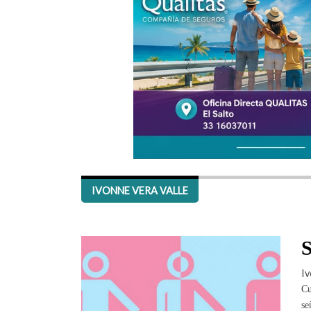
IVONNE VERA VALLE
S
Iv
Cu
se