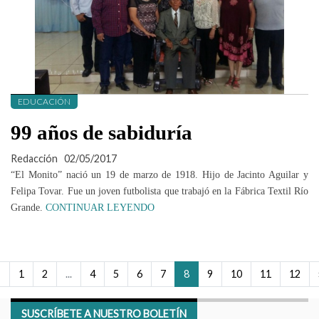
EDUCACIÓN
99 años de sabiduría
Redacción
02/05/2017
“El Monito” nació un 19 de marzo de 1918. Hijo de Jacinto Aguilar y
Felipa Tovar. Fue un joven futbolista que trabajó en la Fábrica Textil Río
Grande.
CONTINUAR LEYENDO
‹
1
2
...
4
5
6
7
8
9
10
11
12
SUSCRÍBETE A NUESTRO BOLETÍN